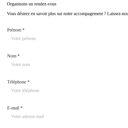
Organisons un rendez-vous
Vous désirez en savoir plus sur notre accompagement ? Laissez-nou
T
Prénom
*
é
l
é
p
h
Nom
*
o
n
e
T
é
Téléphone
*
l
é
p
h
o
n
E-mail
*
e
E
-