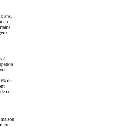
ix ans.
nt en
rtains
geux
s à
upation
oyen
10% de
ont
de cet
e maison
udière
n