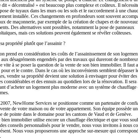
 dit « décentralisé » est beaucoup plus complexe et coûteux. Il nécessit
a pose de tuyaux dans les murs ou les sols et le raccordement à une chau
ement installée. Ces changements en profondeurs sont souvent accomp
aux de maçonnerie, par exemple de la création de chapes et de nouveau
ents. Des alternatives sont possibles, notamment la pose de panneaux
ltaïques, mais ces solutions peuvent également se révéler coûteuses.
sa propriété plutôt que l’assainir ?
n prend en considération les coûts de l’assainissement de son logemen
 aux désagréments engendrés par des travaux qui dureront de nombreu
e vite à se poser la question de la vente de son bien immobilier. Il faut a
e pour et le contre. Dans le cas où les inconvénients semblent dépasser l
es, vendre sa propriété devient une solution à envisager pour éviter des
s considérables et des ennuis au quotidien lors de la rénovation. Il sera 
sant d’acheter un logement plus moderne avec un système de chauffage 
rmes.
 2007, NewHome Services se positionne comme un partenaire de confi
 vente de votre maison ou de votre appartement. Son équipe possède un
se de pointe dans le domaine pour les cantons de Vaud et de Genève.
e bien immobilier utilise encore un chauffage électrique et que vous sou
 des conseils personnalisés pour le vendre, nous vous invitons à nous co
résent. Nous vous proposerons une approche sur-mesure qui correspond
.