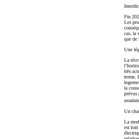
Interdi
Fin 202
Les pro
conséqu
cas, la
que de 
Une lég
La réce
l’horiz
très ac
terme. 
logemen
la cons
prévus 
assaini
Un cha
La modi
est loi
électri
relativ