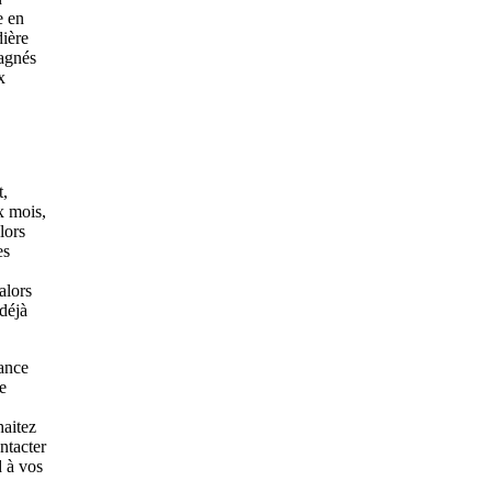
e en
dière
agnés
x
t,
x mois,
lors
es
alors
déjà
ance
e
haitez
ntacter
 à vos