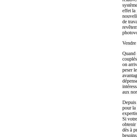
système
effet l
nouvell
de trav
revêtem
photovo
Vendre 
Quand o
couplés
on arriv
peser l
avantag
dépense
intéres
aux no
Depuis
pour la
experti
Si votr
obtenir
dès à p
besoins