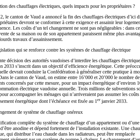
ction des chauffages électriques, quels impacts pour les propriétaires ?
2, le canton de Vaud a annoncé la fin des chauffages électriques d’ici d
priétaires devront se conformer à cette exigence et assainir leur logeme
ence. Les coûts d’un tel changement ne sont pas négligeables : dans ce
 vente de sa maison ou de son appartement paraissent même plus avanta
lourds travaux d’assainissement.
islation qui se renforce contre les systèmes de chauffage électrique
nte décision des autorités vaudoises d’interdire les chauffages électrique
on 2033 s’inscrit dans un objectif d’efficience énergétique. Cette préocc
tuelle devrait conduire la Confédération à généraliser cette pratique à m
Dans le canton de Vaud, on estime entre 16’000 et 20’000 le nombre de
ts concernés par cette mesure, pour un impact énergétique d’environ 
ommation électrique vaudoise annuelle. Trois millions de subventions s
pour accompagner les ménages qui n’arriveraient pas assumer les coûts 
er
ssement énergétique dont l’échéance est fixée au 1
janvier 2033.
ngement de système de chauffage onéreux
fication complète du système de chauffage d’un appartement ou d’un
n d’être anodine et dépend fortement de l’installation existante. Une cha
que, qui distribue l’eau chaude dans les radiateurs, peut être remplacée
ement aisément par un système de pompe à chaleur. Le changement d’u